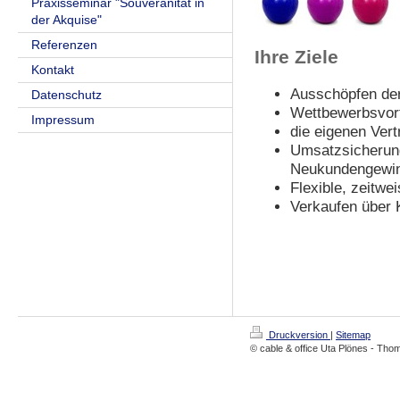
Praxisseminar "Souveränität in
der Akquise"
Referenzen
Ihre Ziele
Kontakt
Ausschöpfen der
Datenschutz
Wettbewerbsvort
Impressum
die eigenen Vert
Umsatzsicherun
Neukundengewi
Flexible, zeitwe
Verkaufen über 
Druckversion
|
Sitemap
© cable & office Uta Plönes - T