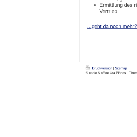
Ermittlung des r
Vertrieb
...geht da noch mehr?
Druckversion
|
Sitemap
© cable & office Uta Plönes - T