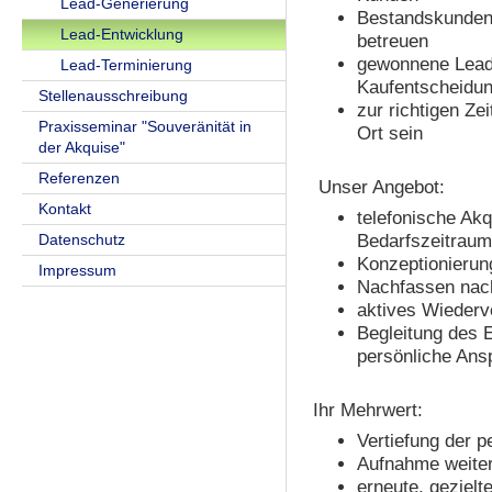
Lead-Generierung
Bestandskunden 
Lead-Entwicklung
betreuen
gewonnene Lead
Lead-Terminierung
Kaufentscheidun
Stellenausschreibung
zur richtigen Zei
Praxisseminar "Souveränität in
Ort sein
der Akquise"
Referenzen
Unser Angebot:
Kontakt
telefonische Akq
Datenschutz
Bedarfszeitraum
Konzeptionierun
Impressum
Nachfassen nac
aktives Wieder
Begleitung des 
persönliche Ans
Ihr Mehrwert:
Vertiefung der 
Aufnahme weiter
erneute, gezielt